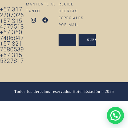
MANTENTE AL
RECIBE
+57 317
TANTO
OFERTAS
2207026
ESPECIALES
+57 315
POR MAIL
4979513
+57 350
7486847
+57 321
7680539
+57 315
5227817
Todos los derechos reservados Hotel Estación - 2025