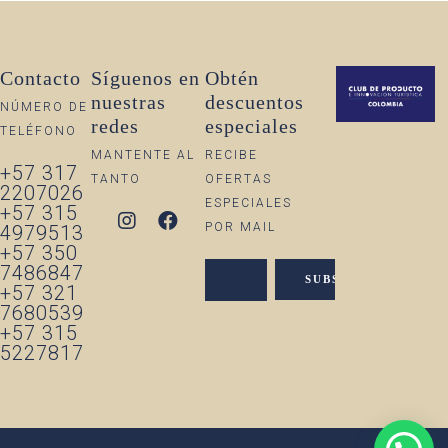
Contacto
Síguenos en
Obtén
nuestras
descuentos
NÚMERO DE
redes
especiales
TELÉFONO
MANTENTE AL
RECIBE
+57 317
TANTO
OFERTAS
2207026
ESPECIALES
+57 315
POR MAIL
4979513
+57 350
7486847
+57 321
7680539
+57 315
5227817